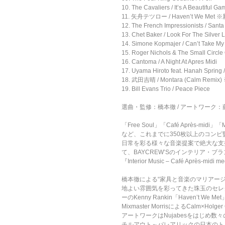
10. The Cavaliers / It’s A Beautiful Ga
11. 矢舟テツロー / Haven’t We Met
12. The French Impressionists / Sant
13. Chet Baker / Look For The Silver L
14. Simone Kopmajer / Can’t Take My
15. Roger Nichols & The Small Circle O
16. Cantoma / A Night At Apres Midi
17. Uyama Hiroto feat. Hanah Spring
18. 武田吉晴 / Montara (Calm Re
19. Bill Evans Trio / Peace Piece
選曲・監修：橋本徹 / アートワーク：藤
「Free Soul」「Café Après-midi
など、これまでに350枚以上のコンピ監
日常を彩る様々な音楽提案で絶大な支
て、BAYCREW’Sのインテリア・ブ
『Interior Music – Café Après-
橋本徹による“家具と音楽のマリアージュ”を
地よい雰囲気を彩ってきた珠玉のセレクションに加え
ーのKenny Rankin「Haven’t We Me
Mixmaster MorrisによるCalm×H
アートワークはNujabesをはじめ
チルアウト～バレアリックの日本のト