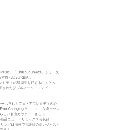
Music」「Chilllout Breeze」シリーズ
(SUBURBIA)。
レミディが25周年を迎えるにあたっ
て企画されたダブルネーム・コンピ
名作カヴァーも含むカフェ・アプレミディの心
ver Changing Moods」～矢舟テツロ
ve」といった素晴らしい名曲カヴァー、さらに
ontara」の絶品ニュー・リミックスも収録！
スタリングは海外でも評価の高いジャズ～
完成！