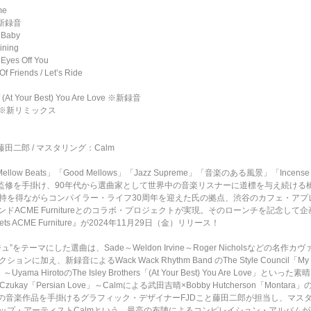
me
 ※新録音
a Baby
ining
 Eyes Off You
f Friends / Let’s Ride
 / (At Your Best) You Are Love ※新録音
mix) ※新リミックス
田二郎 / マスタリング：Calm
」「Mellow Beats」「Good Mellows」「Jazz Supreme」「音楽のある風景」「Incense 
修を手掛け、90年代から選曲家として世界中の音楽リスナーに道標を与え続ける橋本徹 
持を得ながらコンパイラー・ライフ30周年を迎えた氏の拠点、渋谷のカフェ・アプ
ランドACME Furnitureとのコラボ・プロジェクトが実現。そのローンチを記念し
midi meets ACME Furniture』が2024年11月29日（金）リリース！
テーマにした選曲は、Sade～Weldon Irvine～Roger Nicholsなどの
、新録音によるWack Wack Rhythm Band のThe Style Council「My E
t」～Uyama HirotoのThe Isley Brothers「(At Your Best) You Are Lo
olger Czukay「Persian Love」～Calmによる武田吉晴×Bobby Hutcherson「M
数々の音楽作品を手掛けるグラフィック・デザイナーFJDこと藤田二郎が担当し、マ
ップ・アーティストCalmという、最高の布陣によるコンピレイション・アルバムが