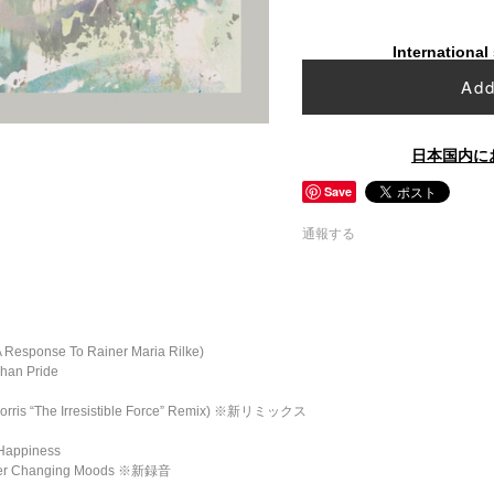
International
Add
日本国内に
Save
通報する
A Response To Rainer Maria Rilke)
Than Pride
 Morris “The Irresistible Force” Remix) ※新リミックス
 Happiness
Ever Changing Moods ※新録音