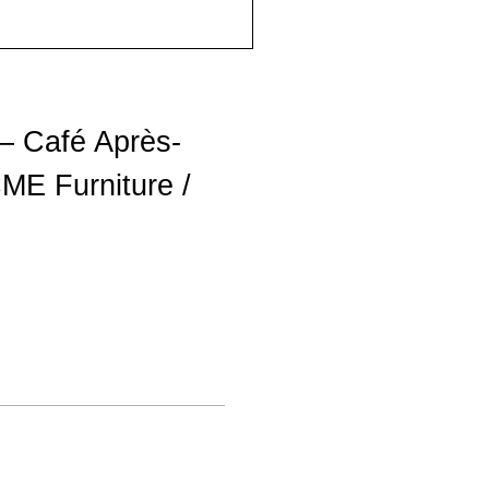
 – Café Après-
ME Furniture /