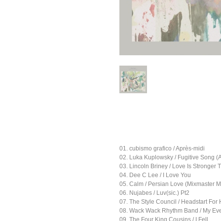
01. cubismo grafico / Après-midi
02. Luka Kuplowsky / Fugitive Song (
03. Lincoln Briney / Love Is Stronger 
04. Dee C Lee / I Love You
05. Calm / Persian Love (Mixmaster
06. Nujabes / Luv(sic.) Pt2
07. The Style Council / Headstart For
08. Wack Wack Rhythm Band / My 
09. The Four King Cousins / I Fell