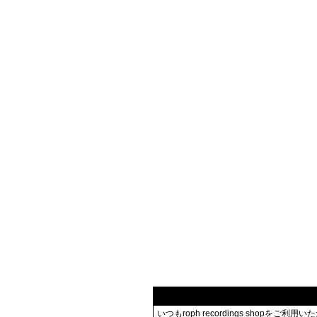
いつもroph recordings shopを