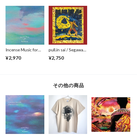
V.A (CD)
Incense Music for
pull.in sai / Segawa
Bed Room(CD)
Tatsuya (CD)
¥2,970
¥2,750
その他の商品