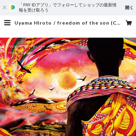
「PAY IDアプリ」でフォローしてショップの最新情
開く
報を受け取ろう
Uyama HIroto / freedom of the son (CD) | roph recordings store