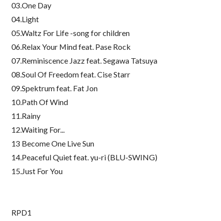
03.One Day
04.Light
05.Waltz For Life -song for children
06.Relax Your Mind feat. Pase Rock
07.Reminiscence Jazz feat. Segawa Tatsuya
08.Soul Of Freedom feat. Cise Starr
09.Spektrum feat. Fat Jon
10.Path Of Wind
11.Rainy
12.Waiting For...
13 Become One Live Sun
14.Peaceful Quiet feat. yu-ri (BLU-SWING)
15.Just For You
RPD1