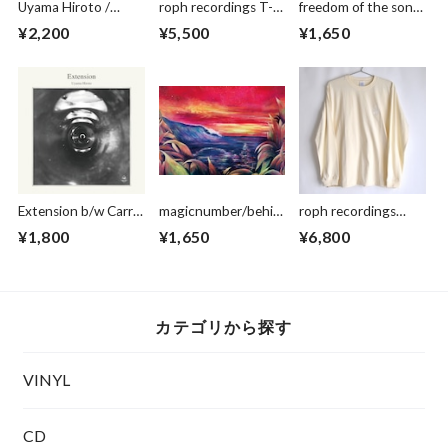
Uyama Hiroto /
roph recordings T-
freedom of the son
Moon Child (SIDE-A)
shirts sand beige
art poster
¥2,200
¥5,500
¥1,650
武田吉晴 / Bliss Of
Landing (SIDE-AA)
7inch vinyl
Extension b/w Carry
magicnumber/behin
roph recordings
More / Uyama Hirot,
d the peak ポスター
logo L/S Tee Beige
¥1,800
¥1,650
¥6,800
Segawa Tatsuya
7inch Vinyl
カテゴリから探す
VINYL
CD