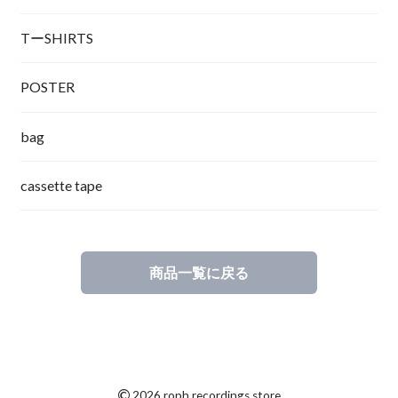
TーSHIRTS
POSTER
bag
cassette tape
商品一覧に戻る
©
2026 roph recordings store