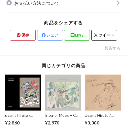
お支払い方法について
商品をシェアする
保存
シェア
LINE
ツイート
報告する
同じカテゴリの商品
uyama hiroto /
Interior Music – Café
Uyama Hiroto /
freeform jazz (CD)
Après-midi meets
Breath of Love (CD)
¥2,860
¥2,970
¥3,300
ACME Furniture /