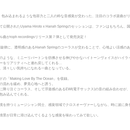
Springによる、包み込まれるような包容力と二人の粋な音感覚が交わった、注目のコラボ楽曲
されたUyama Hiroto x Hanah Springのセッションは、ファンはもち
roph recordingsリリース第７弾として発売決定！
ノの旋律に、透明感のあるHanah Springのコーラスが交わることで、心地よい涼感のあ
のような、ミニーリパートンを彷彿させる伸びやかなハイトーンヴォイスがハイラ
ーをリアリティへと連れ戻してくれる…
、清々しい気持ちになれる一曲となっている。
king Love By The Ocean」を収録。
の流れを緩め、夢見心地へと誘う。
に降り注ぐコーラス、そして浮遊感のあるEWI(電子サックス)の音の組み合わせが
包み込んでくれる。
境を持つミュージシャン同士、感覚領域でクロスオーヴァーしながら、時に波に身
情景が日常に溶け込んでくるような感覚を味わってみて欲しい。