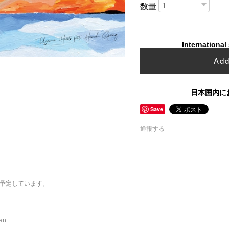
数量
International
Add
日本国内に
Save
通報する
を予定しています。
an