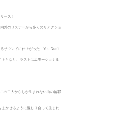
がリリース！
ろん、国内外のリスナーから多くのリアクショ
るサウンドに仕上がった「You Don’t
イトとなり、ラストはエモーショナル
、この二人からしか生まれない曲の輪郭
をまかせるように混じり合って生まれ