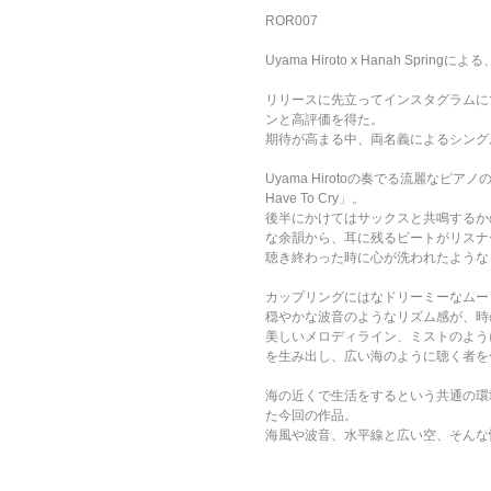
ROR007
Uyama Hiroto x Hanah 
リリースに先立ってインスタグラムにて公開
ンと高評価を得た。
期待が高まる中、両名義によるシングル曲が
Uyama Hirotoの奏でる流麗なピア
Have To Cry」。
後半にかけてはサックスと共鳴するか
な余韻から、耳に残るビートがリスナ
聴き終わった時に心が洗われたような
カップリングにはなドリーミーなムードの「Ma
穏やかな波音のようなリズム感が、時
美しいメロディライン、ミストのよう
を生み出し、広い海のように聴く者を
海の近くで生活をするという共通の環
た今回の作品。
海風や波音、水平線と広い空、そんな