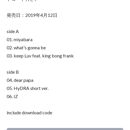
発売日：2019年4月12日
side A
01. miyabara
02. what's gonna be
03. keep Luv feat. king bong frank
side B
04. dear papa
05. HyDRA short ver.
06. IZ
include download code