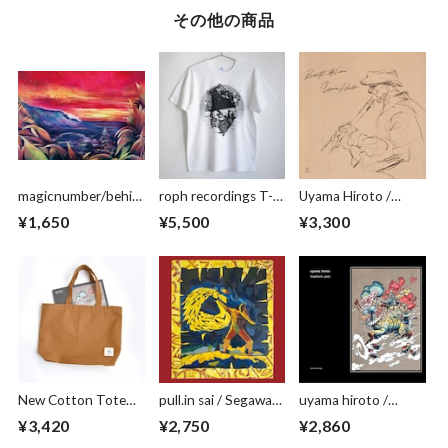
その他の商品
magicnumber/behin
roph recordings T-
Uyama Hiroto /
d the peak ポスター
shirts white
Breath of Love (CD)
¥1,650
¥5,500
¥3,300
New Cotton Tote
pull.in sai / Segawa
uyama hiroto /
Bag Camel
Tatsuya (CD)
freeform jazz (CD)
¥3,420
¥2,750
¥2,860