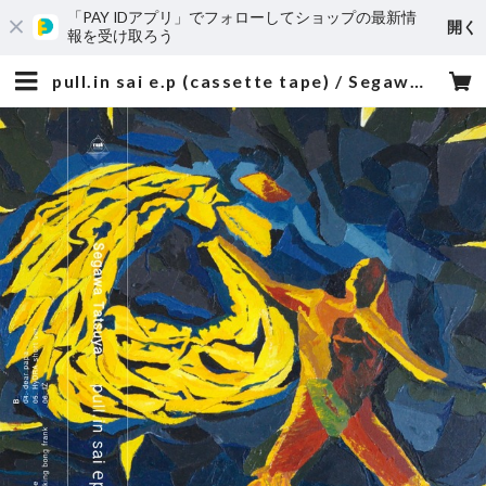
「PAY IDアプリ」でフォローしてショップの最新情
開く
報を受け取ろう
pull.in sai e.p (cassette tape) / Segawa Tatsuya | roph recordings store